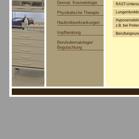
Dermat. Kosmetologie
RAST-Untersuc
Lungenfunkti
Physikalische Therapie
Hyposensibili
Hautkrebserkrankungen
z.B. bei Poll
Impfberatung
Berufseignun
Berufsdermatologie/
Begutachtung