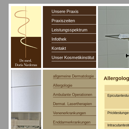
Unsere Praxis
Praxiszeiten
Leistungsspektrum
Infothek
Kontakt
Unser Kosmetikinstitut
allgemeine Dermatologie
Allergolog
Allergologie
Ambulante Operationen
Epicutantest
Dermat. Lasertherapien
Venenerkrankungen
Pricktestung
Enddarmerkrankungen
Intracutantes